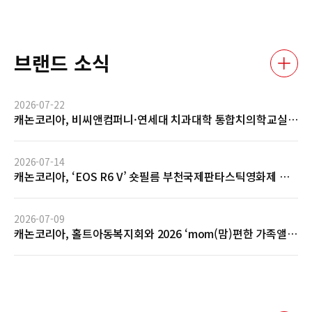
브랜드 소식
2026-07-22
캐논코리아, 비씨앤컴퍼니·연세대 치과대학 통합치의학교실
과 AI 기반 임상사진 자동관리 솔루션 글로벌 협력 MOU 체결
2026-07-14
캐논코리아, ‘EOS R6 V’ 숏필름 부천국제판타스틱영화제 공
식 초청 및 GV 성료… 전문 영상 제작 역량 입증
2026-07-09
캐논코리아, 홀트아동복지회와 2026 ‘mom(맘)편한 가족앨
범’ 사회공헌 협약 체결