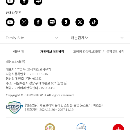
카메라/렌즈
Family Site
캐논관계사
사이트맵
이용약관
개인정보 처리방침
고정형 영상정보처리기기 운영 관리방침
1:1 문의
캐논코리아(주)
대표자 : 박정우, 코시미즈 요시유키
매장안내
사업자등록번호 : 120-81-15636
통신판매 번호 : 강남-01282
주소 : 서울특별시 강남구 테헤란로 607 (삼성동)
캐논 SNS
복합기 • 카메라 컨택센터 : 1533-3355
Copyright © CANON KOREA All Rights reserved
파트너웹
[인증범위] 캐논코리아 온라인 쇼핑몰 운영 (e스토어, 비즈몰)
[유효기간] 2024.11.20 ~ 2027.11.19
전자세금