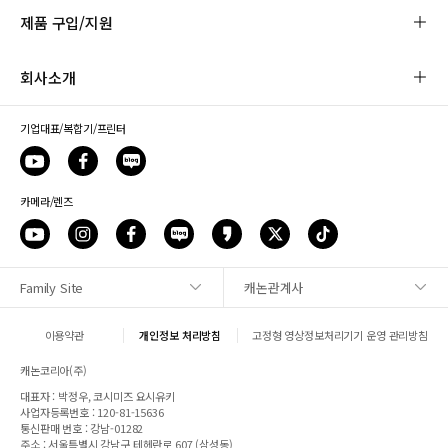
제품 구입/지원
회사소개
기업대표/복합기/프린터
카메라/렌즈
Family Site
캐논관계사
사이트맵
이용약관
개인정보 처리방침
고정형 영상정보처리기기 운영 관리방침
1:1 문의
캐논코리아(주)
대표자 : 박정우, 코시미즈 요시유키
매장안내
사업자등록번호 : 120-81-15636
통신판매 번호 : 강남-01282
주소 : 서울특별시 강남구 테헤란로 607 (삼성동)