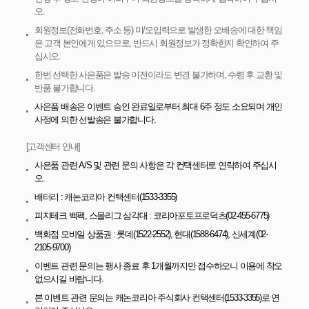
오.
회원정보(전화번호, 주소 등) 미/오입력으로 발생한 오배송에 대한 책임
은 고객 본인에게 있으므로, 반드시 회원정보가 정확한지 확인하여 주
십시오.
한번 선택한 사은품은 발송 이전이라도 변경 불가하며, 수령 후 교환 및
반품 불가합니다.
사은품 배송은 이벤트 승인 완료일로부터 최대 6주 정도 소요되며 개인
사정에 의한 선발송은 불가합니다.
[고객센터 안내]
사은품 관련 A/S 및 관련 문의 사항은 각 컨택센터로 연락하여 주십시
오.
배터리 : 캐논코리아 컨택센터(1533-3355)
피지테크 백팩, 스몰리그 삼각대 : 코리아포토프로덕츠(02-455-6775)
백화점 모바일 상품권 : 롯데(1522-2552), 현대(1588-6474), 신세계(02-
2105-9700)
이벤트 관련 문의는 행사 종료 후 1개월까지만 접수하오니 이용에 착오
없으시길 바랍니다.
본 이벤트 관련 문의는 캐논코리아 주식회사 컨택센터(1533-3355)로 연