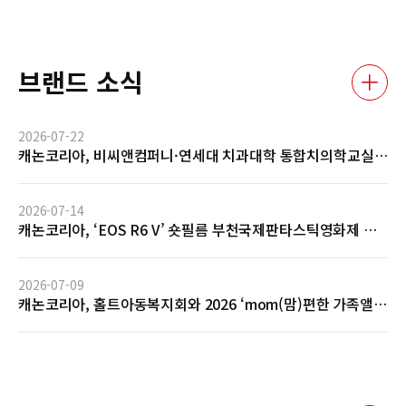
브랜드 소식
2026-07-22
캐논코리아, 비씨앤컴퍼니·연세대 치과대학 통합치의학교실
과 AI 기반 임상사진 자동관리 솔루션 글로벌 협력 MOU 체결
2026-07-14
캐논코리아, ‘EOS R6 V’ 숏필름 부천국제판타스틱영화제 공
식 초청 및 GV 성료… 전문 영상 제작 역량 입증
2026-07-09
캐논코리아, 홀트아동복지회와 2026 ‘mom(맘)편한 가족앨
범’ 사회공헌 협약 체결