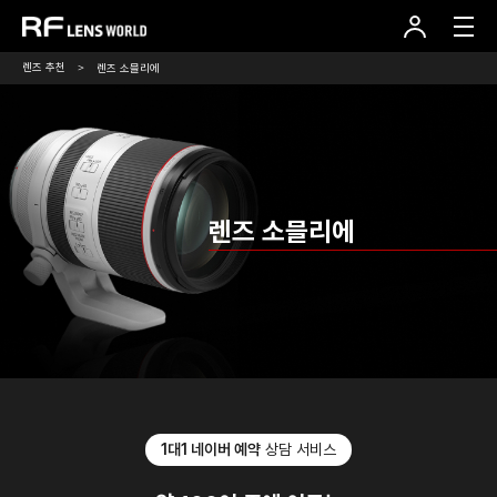
본
문
바
로
렌즈 추천
렌즈 소믈리에
가
기
렌즈 소믈리에
1대1 네이버 예약
상담 서비스