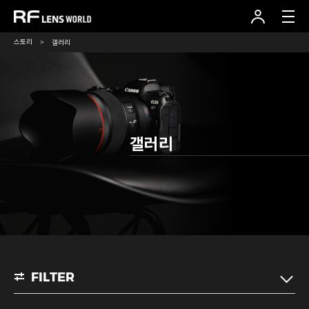
본
문
바
로
스토리
갤러리
가
기
갤러리
FILTER