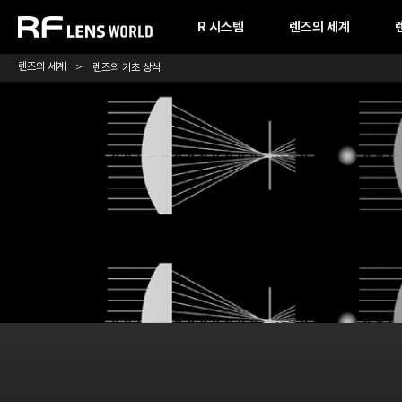
본
문
R 시스템
렌즈의 세계
바
로
렌즈의 세계
렌즈의 기초 상식
가
기