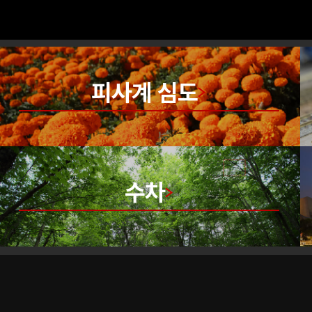
피사계 심도
수차