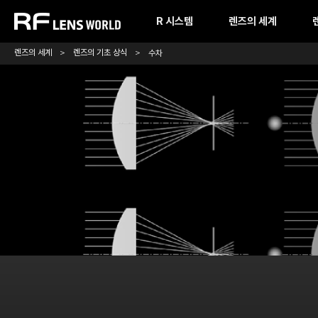
본
문
R 시스템
렌즈의 세계
바
로
렌즈의 세계
렌즈의 기초 상식
수차
가
기