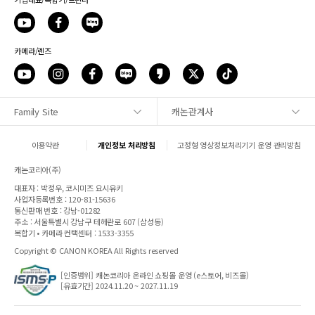
카메라/렌즈
Family Site
캐논관계사
사이트맵
이용약관
개인정보 처리방침
고정형 영상정보처리기기 운영 관리방침
1:1 문의
캐논코리아(주)
대표자 : 박정우, 코시미즈 요시유키
매장안내
사업자등록번호 : 120-81-15636
통신판매 번호 : 강남-01282
주소 : 서울특별시 강남구 테헤란로 607 (삼성동)
캐논 SNS
복합기 • 카메라 컨택센터 : 1533-3355
Copyright © CANON KOREA All Rights reserved
파트너웹
[인증범위] 캐논코리아 온라인 쇼핑몰 운영 (e스토어, 비즈몰)
[유효기간] 2024.11.20 ~ 2027.11.19
전자세금