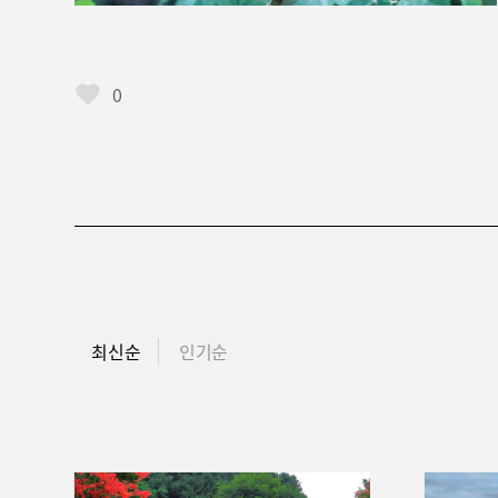
0
최신순
인기순