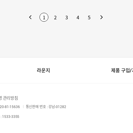
1
2
3
4
5
라운지
제품 구입
영 관리방침
0-81-15636
통신판매 번호 : 강남-01282
 1533-3355