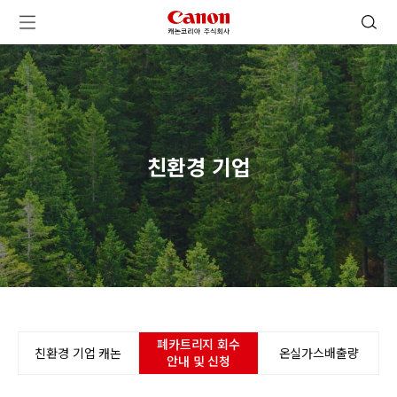
캐논코리아 주식회사 로고
검색 열기
메뉴 열기
친환경 기업
폐카트리지 회수
친환경 기업 캐논
온실가스배출량
안내 및 신청