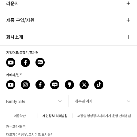
라운지
제품 구입/지원
회사소개
기업대표/복합기/프린터
카메라/렌즈
Family Site
캐논관계사
사이트맵
이용약관
개인정보 처리방침
고정형 영상정보처리기기 운영 관리방침
1:1 문의
캐논코리아(주)
대표자 : 박정우, 코시미즈 요시유키
매장안내