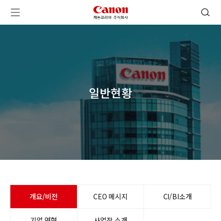
캐논코리아 주식회사 로고
검색 열기
메뉴 열기
일반현황
개요/비전
CEO 메시지
CI/BI소개
기업 연혁
사업장 소개