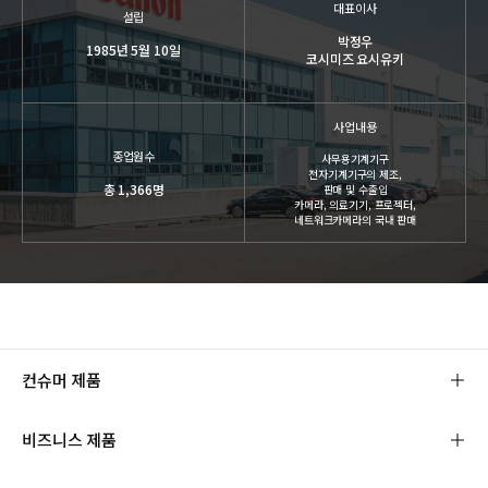
대표이사
설립
박정우
1985년 5월 10일
코시미즈 요시유키
사업내용
종업원수
사무용기계기구
전자기계기구의 제조,
총 1,366명
판매 및 수출입
카메라, 의료기기, 프로젝터,
네트워크카메라의 국내 판매
컨슈머 제품
비즈니스 제품