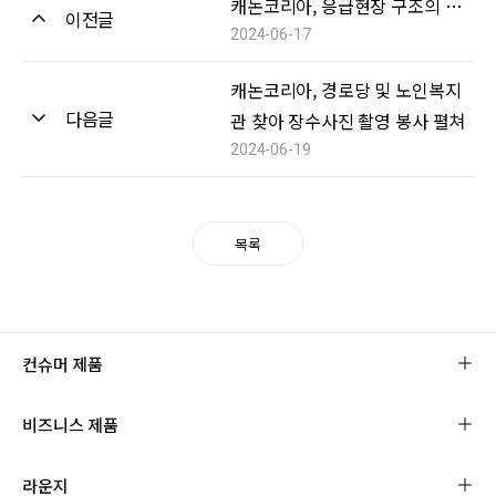
캐논코리아, 응급현장 구조의 영웅들을 조명하는 ‘First In Last Out (The HERO)’ 사진전 지원
이전글
2024-06-17
캐논코리아, 경로당 및 노인복지
다음글
관 찾아 장수사진 촬영 봉사 펼쳐
2024-06-19
목록
컨슈머 제품
비즈니스 제품
라운지