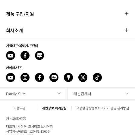
제품 구입/지원
회사소개
기업대표/복합기/프린터
카메라/렌즈
Family Site
캐논관계사
사이트맵
이용약관
개인정보 처리방침
고정형 영상정보처리기기 운영 관리방침
1:1 문의
캐논코리아(주)
대표자 : 박정우, 코시미즈 요시유키
매장안내
사업자등록번호 : 120-81-15636