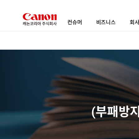
본
문
바
컨슈머
비즈니스
회
로
가
기
(부패방지