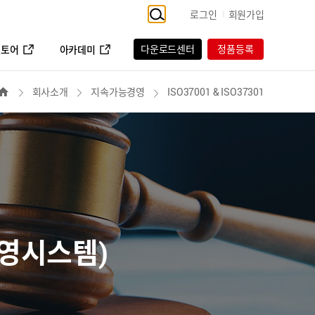
로그인
회원가입
다운로드센터
정품등록
스토어
아카데미
ISO37001 & ISO37301
회사소개
지속가능경영
경영시스템)