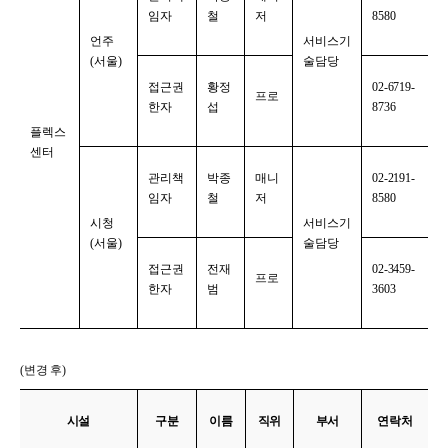
임자
철
저
8580
언주
서비스기
(서울)
술담당
접근권
황정
02-6719-
프로
한자
섭
8736
플렉스
센터
관리책
박종
매니
02-2191-
임자
철
저
8580
시청
서비스기
(서울)
술담당
접근권
전재
02-3459-
프로
한자
범
3603
(
변경 후)
시설
구분
이름
직위
부서
연락처