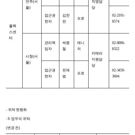
언주(서
직영담
울)
당
접근권
김찬
02-2191-
프로
한자
란
8574
플렉
스센
터
관리책
박종
매니
02-6006-
임자
철
저
8322
카메라
시청(서
지원담
울)
당
접근권
전재
02-3459-
프로
한자
범
3604
-
위탁 현행화
: 8.
업무의 위탁
(
변경 전)