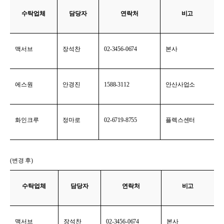
수탁업체
담당자
연락처
비고
맥서브
장석찬
02-3456-0674
본사
에스원
안경진
1588-3112
안산사업소
화인크루
정마로
02-6719-8755
플렉스센터
(
변경 후)
수탁업체
담당자
연락처
비고
맥서브
장석찬
02-3456-0674
본사