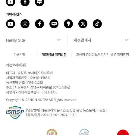
카메라/렌즈
Family Site
캐논관계사
사이트맵
이용약관
개인정보 처리방침
고정형 영상정보처리기기 운영 관리방침
1:1 문의
캐논코리아(주)
대표자 : 박정우, 코시미즈 요시유키
매장안내
사업자등록번호 : 120-81-15636
통신판매 번호 : 강남-01282
주소 : 서울특별시 강남구 테헤란로 607 (삼성동)
캐논 SNS
복합기 • 카메라 컨택센터 : 1533-3355
Copyright © CANON KOREA All Rights reserved
파트너웹
[인증범위] 캐논코리아 온라인 쇼핑몰 운영 (e스토어, 비즈몰)
[유효기간] 2024.11.20 ~ 2027.11.19
전자세금