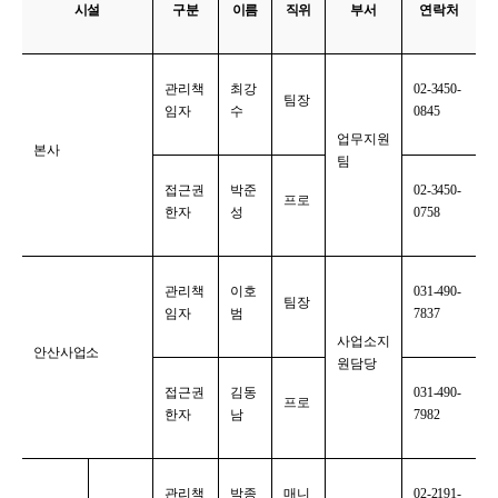
시설
구분
이름
직위
부서
연락처
관리책
최강
02-3450-
팀장
임자
수
0845
업무지원
본사
팀
접근권
박준
02-3450-
프로
한자
성
0758
관리책
이호
031-490-
팀장
임자
범
7837
사업소지
안산사업소
원담당
접근권
김동
031-490-
프로
한자
남
7982
관리책
박종
매니
02-2191-