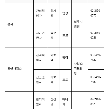
관리책
윤기
02-3450-
팀장
임자
하
0777
업무지
본사
원팀
접근권
박준
02-3450-
프로
한자
성
0758
관리책
이호
031-490-
팀장
임자
범
7837
사업소
안산사업소
지원담
당
접근권
이효
031-490-
프로
한자
복
7982
관리책
강상
매니
02-2191-
임자
규
저
8573