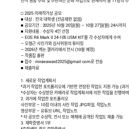
단이 공동 주최 및 주관하는 문화 사업으로 현재까지 총 71명의 
□ 2025 미래작가상 공모
■ 대상 : 전국 대학생 (전공제한 없음)
■ 공모기간 : 2025년 10월 20일(월) – 10월 27일(월) 24시까지
■ 지원내용 : 수상자 4인 선정
– EOS R6 Mark ll 24-105 USM KIT를 각 수상자에게 수여
– 오형근 사진가와 심사위원의 튜터링
– 2026년 캐논 갤러리에서 전시 (10월 예정)
– 작품집 출판
■ 접수 : miraeaward2025@gmail.com로 전송
■ 제출자료
1. 새로운 작업계획서
*과거 작업한 포트폴리오에 기반한 연장된 작업도 지원 가능 (과거
*수상자는 수상받은 카메라로 작업계획서에 의한 작업을 진행하며, 
2. 과거에 작업한 포트폴리오
사진부문 – 10점 이내의 사진 작업 JPG파일, 작업노트
영상부문 – 유튜브 URL, 작업노트
* 타 공모전 수상작, 전시 또는 매체에 공개된 작업도 제출 가능
3. 재학증명서 1부
*휴학생인 경우 휴학증명서