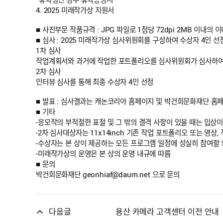
4. 2025 미래작가상 지원서
■ 사진부문 작품규격 : JPG 파일로 1점당 72dpi 2MB 이내의 
■ 심사 : 2025 미래작가상 심사위원회를 구성하여 수상자 4인 선
1차 심사
작업계획서와 과거에 작업한 포트폴리오를 심사위원회가 심사하여
2차 심사
인터뷰 심사를 통해 최종 수상자 4인 선정
■ 발표 : 심사결과는 캐논코리아 홈페이지 및 박건희문화재단 홈
■ 기타
-응모작의 부적절한 표절 및 그 밖의 결격 사항이 있을 때는 입상이
-2차 심사대상자는 11x14inch 기존 작업 포트폴리오 또는 영
-수상자는 본 상이 제공하는 모든 프로그램 일정에 성실히 참여할
-미래작가상의 운영은 본 상의 운영 내규에 따름
■ 문의
박건희문화재단
geonhiaf@daum.net
으로 문의
다음글
용산 카메라 고객센터 이전 안내