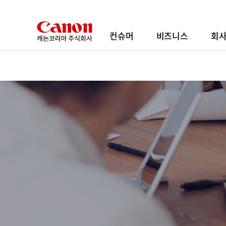
본
문
바
컨슈머
비즈니스
회
로
가
기