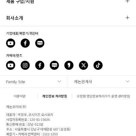
제품 구입/지원
회사소개
기업대표/복합기/프린터
카메라/렌즈
Family Site
캐논관계사
사이트맵
이용약관
개인정보 처리방침
고정형 영상정보처리기기 운영 관리방침
1:1 문의
캐논코리아(주)
대표자 : 박정우, 코시미즈 요시유키
매장안내
사업자등록번호 : 120-81-15636
통신판매 번호 : 강남-01282
주소 : 서울특별시 강남구 테헤란로 607 (삼성동)
캐논 SNS
복합기 • 카메라 컨택센터 : 1533-3355